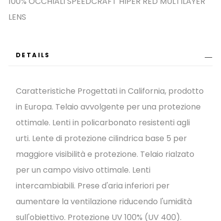
100% OCCHIALI SPEEDCRAFT HIPER RED MULTILAYER
images
LENS
gallery
DETAILS
Caratteristiche Progettati in California, prodotto
in Europa. Telaio avvolgente per una protezione
ottimale. Lenti in policarbonato resistenti agli
urti. Lente di protezione cilindrica base 5 per
maggiore visibilità e protezione. Telaio rialzato
per un campo visivo ottimale. Lenti
intercambiabili. Prese d'aria inferiori per
aumentare la ventilazione riducendo l'umidità
sull'obiettivo. Protezione UV 100% (UV 400).