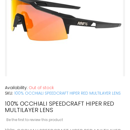
of
the
images
gallery
Skip
Availability:
Out of stock
to
SKU:
100% OCCHIALI SPEEDCRAFT HIPER RED MULTILAYER LENS
the
100% OCCHIALI SPEEDCRAFT HIPER RED
beginning
MULTILAYER LENS
of
Be the first to review this product
the