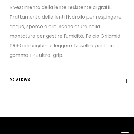
Rivestimento della lente resistente ai graffi.
Trattamento delle lenti Hydroilo per respingere
acqua, sporco e olio. Scanalature nella
montatura per gestire l'umidità. Telaio Grilamid
TR90 infrangibile e leggero. Naselli e punte in
gomma TPE ultra-grip.
REVIEWS